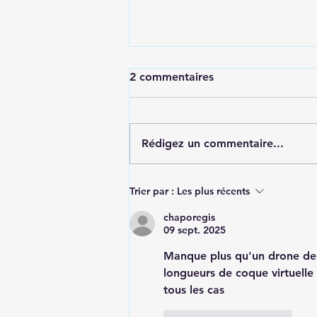
2 commentaires
Rédigez un commentaire...
GPS open source pour
Trier par :
Les plus récents
voilier RC : toutes les
fonctionnalités expliquées
chaporegis
09 sept. 2025
Manque plus qu'un drone de 
longueurs de coque virtuelle
tous les cas