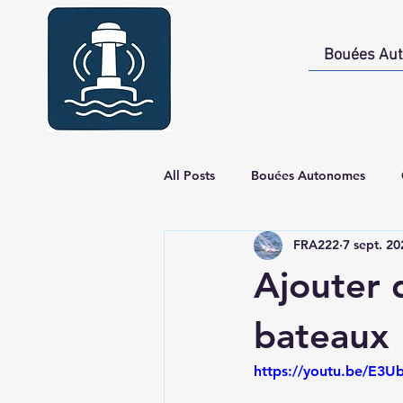
Bouées Au
All Posts
Bouées Autonomes
FRA222
7 sept. 20
GPS Bateau - Construction
G
Ajouter d
bateaux
https://youtu.be/E3U