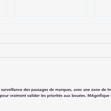
Les GPS des bateaux sont
Repl
pleinement fonctionnels
11 n
surveillance des passages de marques, avec une zone de tro
 pour vraiment valider les priorités aux bouées. MAgnifique 