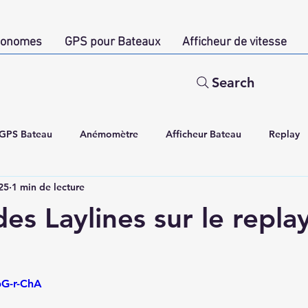
tonomes
GPS pour Bateaux
Afficheur de vitesse
Search
GPS Bateau
Anémomètre
Afficheur Bateau
Replay
25
1 min de lecture
allery
Bouées Autonomes - Construction
Joystick
Ac
es Laylines sur le repla
bG-r-ChA