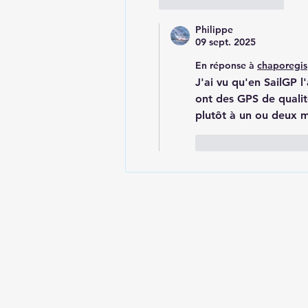
J'aime
Répondre
Philippe
09 sept. 2025
En réponse à
chaporegis
J'ai vu qu'en SailGP l'
ont des GPS de qualit
plutôt à un ou deux mè
J'aime
Répon