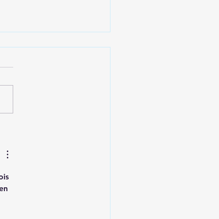
ay de l'entrainement du
ovembre à La Sourderie
is 
en 