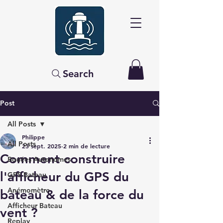
Search
Post
All Posts
Philippe
All Posts
23 sept. 2025
2 min de lecture
Comment construire
Bouées Autonomes
l'afficheur du GPS du
GPS Bateau
Anémomètre
bateau & de la force du
Afficheur Bateau
vent ?
Replay