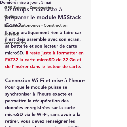
Dernière mise à jour :
5 mai
GPS Bateau - Construction
Le temps 1 consiste à 
Gallery
préparer le module M5Stack 
Core2. 
Bouées Autonomes - Construction
Il n'y a pratiquement rien à faire car 
Joystick
il est déjà assemblé avec son écran, 
Accessoires
sa batterie et son lecteur de carte 
microSD. 
Il reste juste à formatter en 
FAT32 la carte microSD de 32 Go et 
de l'insérer dans le lecteur de carte
.
Connexion Wi-Fi et mise à l’heure
Pour que le module puisse se 
synchroniser à l’heure exacte et 
permettre la récupération des 
données enregistrées sur la carte 
microSD 
via le Wi-Fi
, sans avoir à la 
retirer, vous devez renseigner les 