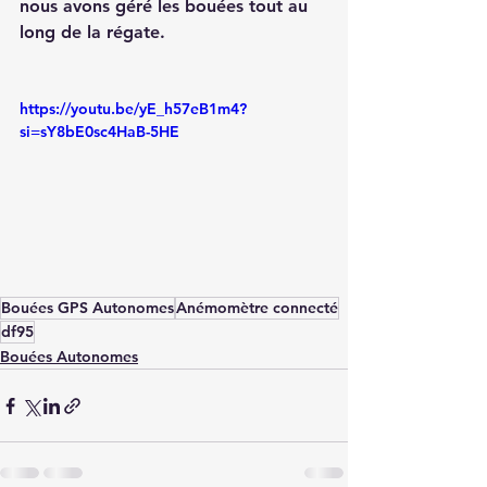
nous avons géré les bouées tout au 
long de la régate. 
https://youtu.be/yE_h57eB1m4?
si=sY8bE0sc4HaB-5HE
Bouées GPS Autonomes
Anémomètre connecté
df95
Bouées Autonomes