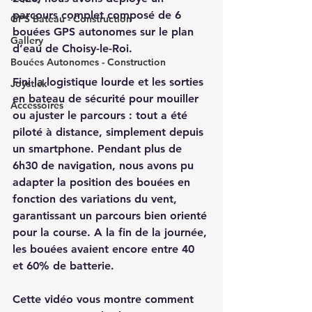
parcours complet composé de 6 
GPS Bateau - Construction
bouées GPS autonomes sur le plan 
Gallery
d’eau de Choisy-le-Roi.
Bouées Autonomes - Construction
Fini la logistique lourde et les sorties 
Joystick
en bateau de sécurité pour mouiller 
Accessoires
ou ajuster le parcours : tout a été 
piloté à distance, simplement depuis 
un smartphone. Pendant plus de 
6h30 de navigation, nous avons pu 
adapter la position des bouées en 
fonction des variations du vent, 
garantissant un parcours bien orienté 
pour la course. A la fin de la journée, 
les bouées avaient encore entre 40 
et 60% de batterie.
Cette vidéo vous montre comment 