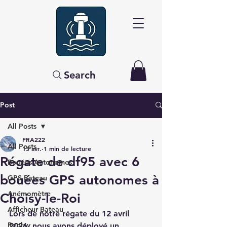
Search
Post
All Posts
FRA222
All Posts
13 avr.
1 min de lecture
Régate de df95 avec 6
Bouées Autonomes
bouées GPS autonomes à
GPS Bateau
Anémomètre
Choisy-le-Roi
Afficheur Bateau
Lors de notre régate du 12 avril 
Replay
2026, nous avons déployé un 