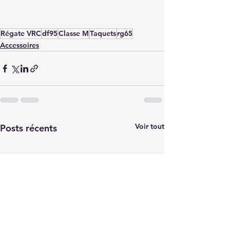
Régate VRC
df95
Classe M
Taquets
rg65
Accessoires
Voir tout
Posts récents