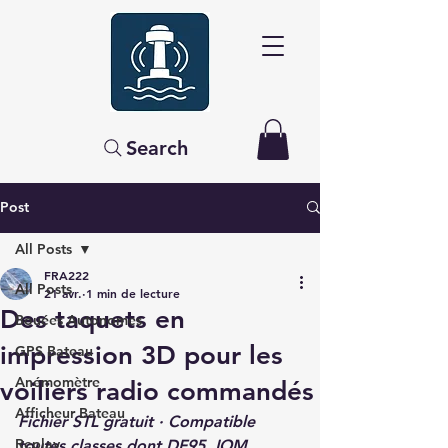
Search
Post
All Posts
FRA222
All Posts
21 avr.
1 min de lecture
Des taquets en
Bouées Autonomes
impression 3D pour les
GPS Bateau
Anémomètre
voiliers radio commandés
Afficheur Bateau
Fichier STL gratuit · Compatible 
Replay
toutes classes dont DF95, IOM, 