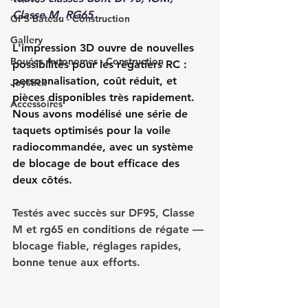
Classe M, RG65
GPS Bateau - Construction
Gallery
L'impression 3D ouvre de nouvelles 
Bouées Autonomes - Construction
possibilités pour les régatiers RC : 
personnalisation, coût réduit, et 
Joystick
pièces disponibles très rapidement. 
Accessoires
Nous avons modélisé une série de 
taquets optimisés pour la voile 
radiocommandée, avec un système 
de blocage de bout efficace des 
deux côtés.
Testés avec succès sur DF95, Classe 
M et rg65 en conditions de régate — 
blocage fiable, réglages rapides, 
bonne tenue aux efforts.